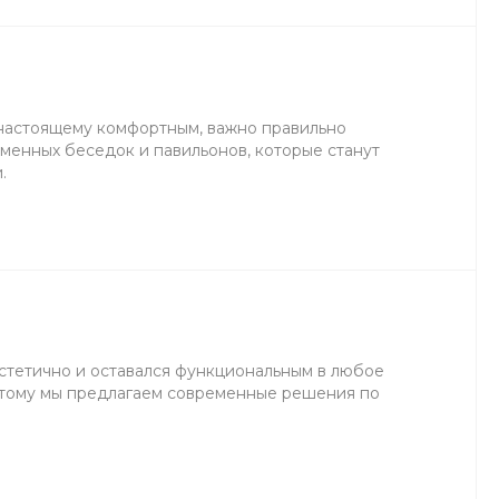
Пн-Пт 9:30-18:30 Сб-Вс
Выходной
sale@example.ru
8 (000) 000-00-00
г. Москва, ул. Шапкина,
-настоящему комфортным, важно правильно
д. 11
менных беседок и павильонов, которые станут
Пн-Пт 9:30-18:30 Сб-Вс
Выходной
.
sale@example.ru
эстетично и оставался функциональным в любое
этому мы предлагаем современные решения по