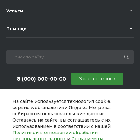
Услуги
Помощь
8 (000) 000-00-00
Заказать звонок
sale@example.ru
На сайте используется технология cookie,
г. Москва, ул. Шапкина, д. 11
сервис web-аналитики Яндекс. Метрика,
собираются пользовательские данные.
Оставаясь на сайте, вы соглашаетесь с их
использованием в соответствии с нашей
Политикой в отношении обработки
персональных данных
и
Согласием на