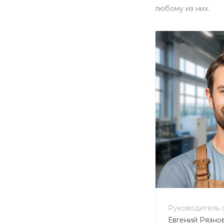
любому из них.
+7 800 900
no-reply@in
Руководитель 
Евгений Рязно