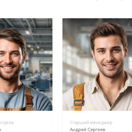
-80-90
+7 800 900-80-90
tecweb.ru
no-reply@intecweb.ru
отдела
Старший менеджер
в
Андрей Сергеев