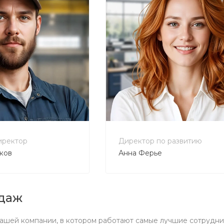
-80-90
+7 800 900-80-90
tecweb.ru
no-reply@intecweb.ru
иректор
Директор по развитию
ков
Анна Ферье
даж
ашей компании, в котором работают самые лучшие сотрудни