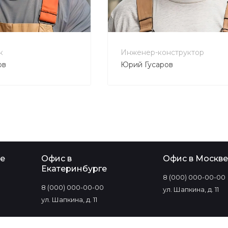
-80-90
+7 800 900-80-90
tecweb.ru
no-reply@intecweb.ru
к
Инженер-конструктор
ов
Юрий Гусаров
е
Офис в
Офис в Москве
Екатеринбурге
8 (000) 000-00-00
8 (000) 000-00-00
ул. Шапкина, д. 11
ул. Шапкина, д. 11