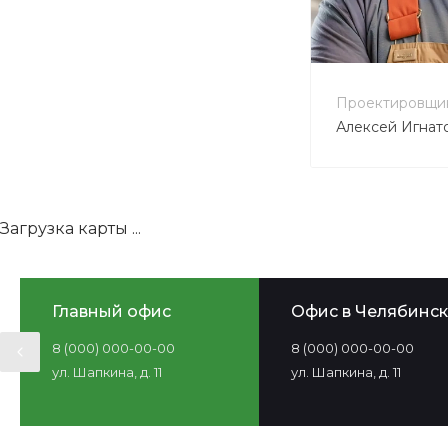
+7 800 900
no-reply@in
Проектировщи
Алексей Игнат
Загрузка карты ...
Главный офис
Офис в Челябинск
8 (000) 000-00-00
8 (000) 000-00-00
ул. Шапкина, д. 11
ул. Шапкина, д. 11