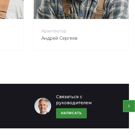
+7 800 900-80-90
no-reply@intecweb.ru
Архитектор
Андрей Сергеев
Офис в Москве
Офис в Мос
Связаться с
руководителем
8 (000) 000-00-00
8 (000) 000-0
ул. Шапкина, д. 11
ул. Шапкина, д. 
НАПИСАТЬ