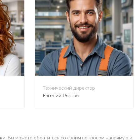
Пн-Пт 9:30-18:30 Сб-Вс
Выходной
sale@example.ru
8 (000) 000-00-00
г. Москва, ул. Шапкина,
д. 11
Пн-Пт 9:30-18:30 Сб-Вс
Выходной
sale@example.ru
+7 800 900-80-90
no-reply@intecweb.ru
Технический директор
Евгений Рязнов
ки. Вы можете обратиться со своим вопросом напрямую к