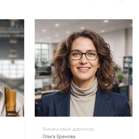
+7 800 900-80-90
no-reply@intecweb.ru
Финансовый директор
Ольга Еренова