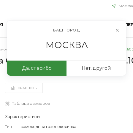
Москва
Я
БЛОГ
ПРОЕКТЫ
КОНТАКТЫ
ФОТОГАЛЕР
ВАШ ГОРОД
МОСКВА
окосилки Москва
/
Cамоходная газонокосилка GreenSweep 34 (0.600
GreenSweep 34 (0.600.8A6.1
Да, спасибо
Нет, другой
СРАВНИТЬ
Таблица размеров
Характеристики
Тип
—
самоходная газонокосилка