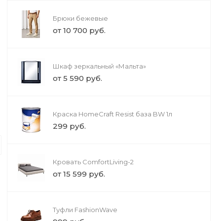
Туфли FashionWave
Духовой шкаф
HBN211E4
Брюки бежевые
999 руб.
от 18 600 ру
от 10 700 руб.
Шкаф зеркальный «Мальта»
от 5 590 руб.
Строительство
Краска HomeCraft Resist база BW 1л
Согласование и эксперти
299 руб.
Строительство, реконструкция или
экспертизы и согласований. Мы во
Кровать ComfortLiving-2
ваше время и избавим от риска шт
от 15 599 руб.
Туфли FashionWave