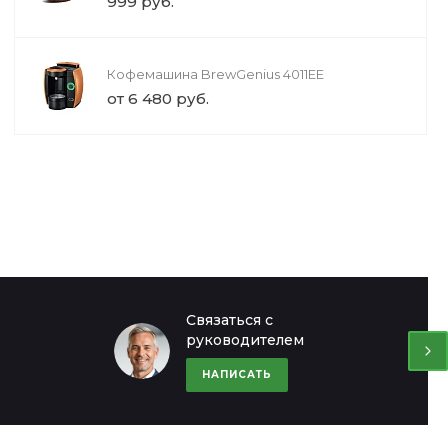
999 руб.
Кофемашина BrewGenius 4011EE
от 6 480 руб.
Офис в Москве
Офис в Мос
Связаться с
руководителем
8 (000) 000-00-00
8 (000) 000-0
ул. Шапкина, д. 11
ул. Шапкина, д. 
НАПИСАТЬ