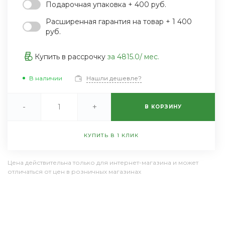
Подарочная упаковка + 400 руб.
Пн-Пт 9:30-18:30 Сб-Вс
Выходной
Расширенная гарантия на товар + 1 400
sale@example.ru
руб.
8 (000) 000-00-00
г. Москва, ул. Шапкина,
Купить в рассрочку
за
4815.0
/ мес.
д. 11
Пн-Пт 9:30-18:30 Сб-Вс
Выходной
В наличии
Нашли дешевле?
sale@example.ru
-
+
В КОРЗИНУ
КУПИТЬ В 1 КЛИК
Цена действительна только для интернет-магазина и может
отличаться от цен в розничных магазинах