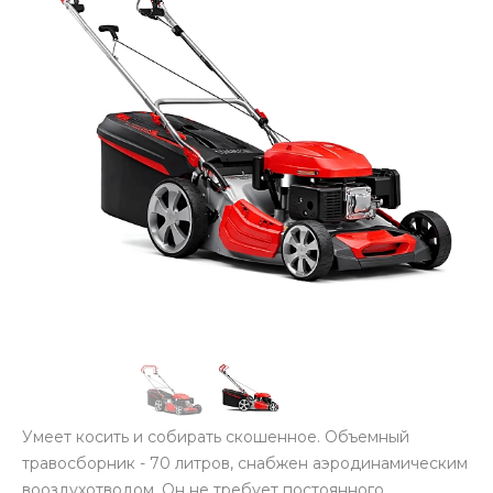
Умеет косить и собирать скошенное. Объемный
травосборник - 70 литров, снабжен аэродинамическим
вооздухотводом. Он не требует постоянного