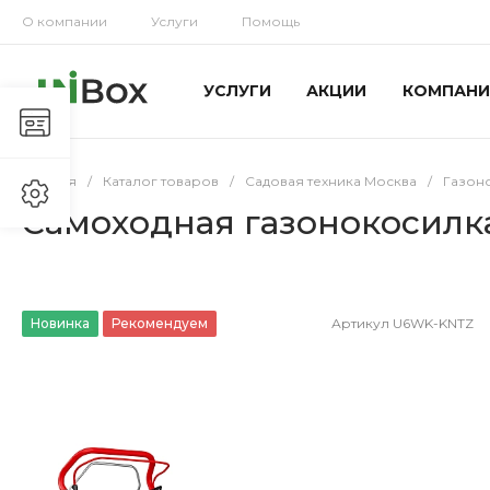
О компании
Услуги
Помощь
УСЛУГИ
АКЦИИ
КОМПАНИ
Главная
/
Каталог товаров
/
Садовая техника Москва
/
Газон
Cамоходная газонокосилка 
Новинка
Рекомендуем
Артикул
U6WK-KNTZ