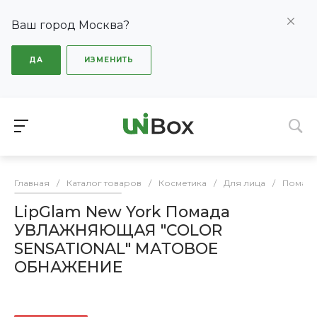
Ваш город Москва?
ДА
ИЗМЕНИТЬ
Главная
/
Каталог товаров
/
Косметика
/
Для лица
/
Помады
LipGlam New York Помада
УВЛАЖНЯЮЩАЯ "COLOR
SENSATIONAL" МАТОВОЕ
ОБНАЖЕНИЕ