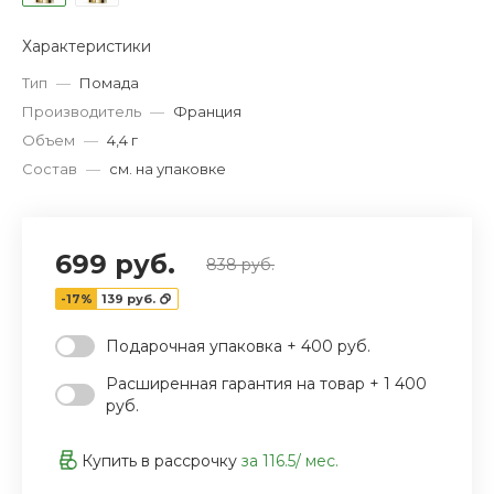
Характеристики
‹
›
Тип
—
Помада
Производитель
—
Франция
Объем
—
4,4 г
Состав
—
см. на упаковке
699 руб.
838 руб.
-17%
139 руб.
Подарочная упаковка + 400 руб.
Расширенная гарантия на товар + 1 400
руб.
Купить в рассрочку
за
116.5
/ мес.