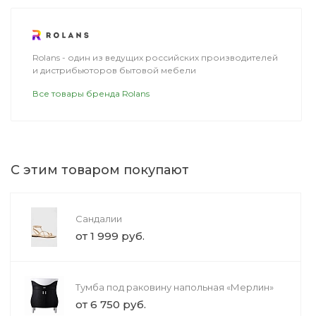
ДОСТАВКА
Rolans - один из ведущих российских производителей
и дистрибьюторов бытовой мебели
Все товары бренда Rolans
С этим товаром покупают
Сандалии
от 1 999 руб.
Кровать с мягкой спинкой
Газонокосилк
Тумба под раковину напольная «Мерлин»
Аделина
GreenSweep Si
Comfort
от 6 750 руб.
от 15 599 руб.
20 890 руб.