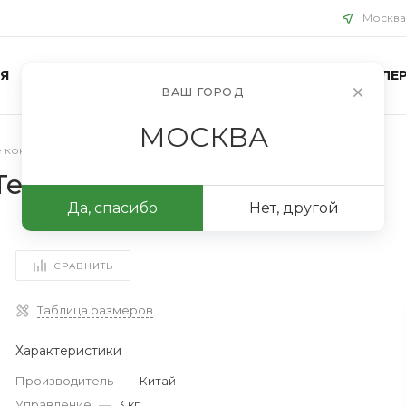
Москва
Я
БЛОГ
ПРОЕКТЫ
КОНТАКТЫ
ФОТОГАЛЕР
ВАШ ГОРОД
МОСКВА
 коньки
/
Роликовые коньки MotionTech 5
ech 5
Да, спасибо
Нет, другой
СРАВНИТЬ
Таблица размеров
Характеристики
Производитель
—
Китай
Управление
—
3 кг