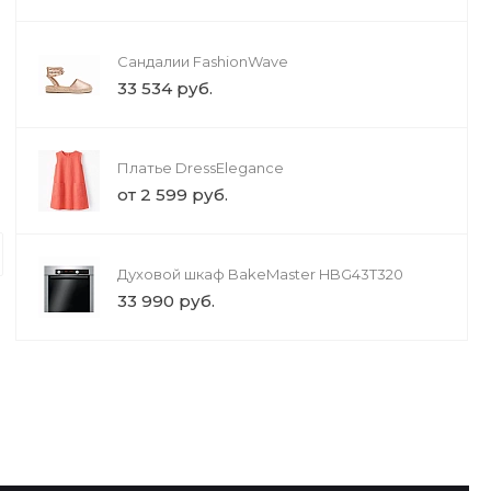
Сандалии FashionWave
33 534 руб.
Платье DressElegance
Дизайн интерьера
от 2 599 руб.
Строительство
Предлагаем строительство «под кл
сметой, фиксированными сроками 
Духовой шкаф BakeMaster HBG43T320
материалы, поэтапный контроль кач
33 990 руб.
объекте.