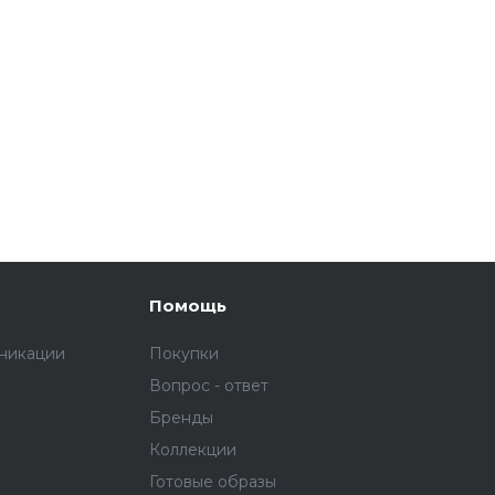
Помощь
никации
Покупки
Вопрос - ответ
Бренды
Коллекции
Готовые образы