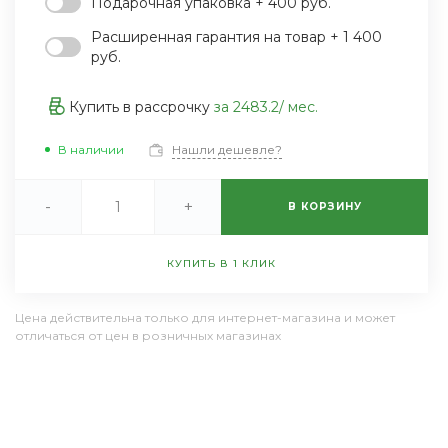
Подарочная упаковка + 400 руб.
Пн-Пт 9:30-18:30 Сб-Вс
Выходной
Расширенная гарантия на товар + 1 400
sale@example.ru
руб.
8 (000) 000-00-00
г. Москва, ул. Шапкина,
Купить в рассрочку
за
2483.2
/ мес.
д. 11
Пн-Пт 9:30-18:30 Сб-Вс
Выходной
В наличии
Нашли дешевле?
sale@example.ru
-
+
В КОРЗИНУ
КУПИТЬ В 1 КЛИК
Цена действительна только для интернет-магазина и может
отличаться от цен в розничных магазинах