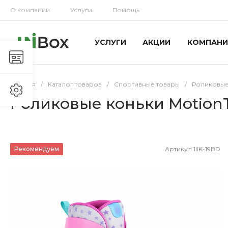
О компании
Услуги
Помощь
УСЛУГИ
АКЦИИ
КОМПАНИ
Главная
/
Каталог товаров
/
Спортивные товары
/
Роликовые
Роликовые коньки MotionT
Рекомендуем
Артикул
1IIK-19BD