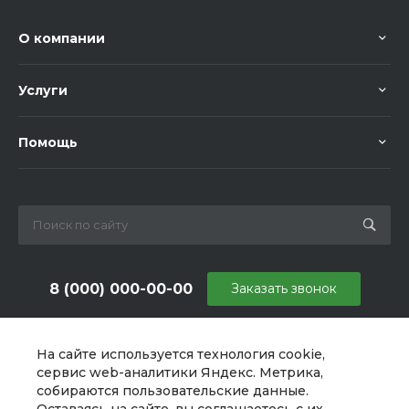
О компании
Услуги
Помощь
8 (000) 000-00-00
Заказать звонок
sale@example.ru
На сайте используется технология cookie,
г. Москва, ул. Шапкина, д. 11
сервис web-аналитики Яндекс. Метрика,
собираются пользовательские данные.