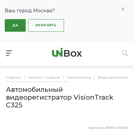
Ваш город Москва?
ДА
ИЗМЕНИТЬ
Главная
/
Каталог товаров
/
Автотехника
/
Видеорегистрато
Автомобильный
видеорегистратор VisionTrack
C325
Артикул
R9XN-OEWJ