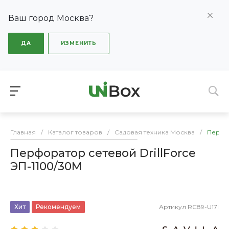
Ваш город Москва?
ДА
ИЗМЕНИТЬ
Главная
/
Каталог товаров
/
Садовая техника Москва
/
Перфор
Перфоратор сетевой DrillForce
ЭП-1100/30М
Хит
Рекомендуем
Артикул
RC89-U17I