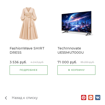
FashionWave SHIRT
TechInnovate
DRESS
UE55MU7000U
(товар с набором)
3 536 руб.
71 000 руб.
4 243 руб.
85 200 руб.
ПОДРОБНЕЕ
В КОРЗИНУ
Назад к списку