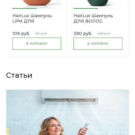
HairLux Шампунь
HairLux Шампунь
LPM ДЛЯ
ДЛЯ ВОЛОС
НОРМАЛЬНЫХ
"EXTREME 3 МАСЛА"
ВОЛОС ЯБЛОКО И
109 руб.
390 руб.
130 руб.
468 руб.
ОЛИВА
В КОРЗИНУ
В КОРЗИНУ
Статьи