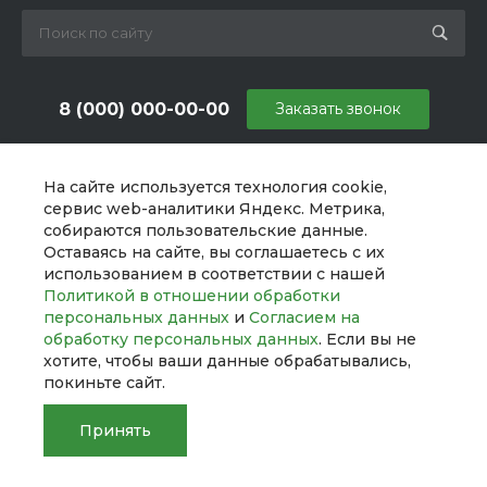
8 (000) 000-00-00
Заказать звонок
sale@example.ru
На сайте используется технология cookie,
г. Москва, ул. Шапкина, д. 11
сервис web-аналитики Яндекс. Метрика,
собираются пользовательские данные.
Оставаясь на сайте, вы соглашаетесь с их
использованием в соответствии с нашей
Политикой в отношении обработки
персональных данных
и
Согласием на
обработку персональных данных
. Если вы не
хотите, чтобы ваши данные обрабатывались,
покиньте сайт.
Принять
© 2026 UNIBox, Все права защищены
Главная
Главная
Кабинет
Кабинет
Корзина
Корзина
Сравнение
Сравнение