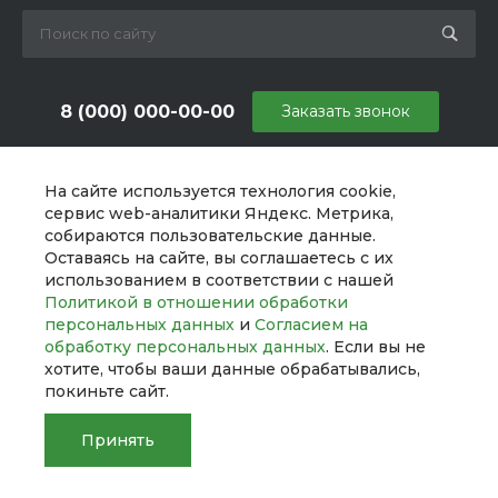
8 (000) 000-00-00
Заказать звонок
sale@example.ru
На сайте используется технология cookie,
г. Москва, ул. Шапкина, д. 11
сервис web-аналитики Яндекс. Метрика,
собираются пользовательские данные.
Оставаясь на сайте, вы соглашаетесь с их
использованием в соответствии с нашей
Политикой в отношении обработки
персональных данных
и
Согласием на
обработку персональных данных
. Если вы не
хотите, чтобы ваши данные обрабатывались,
покиньте сайт.
Принять
© 2026 UNIBox, Все права защищены
Главная
Главная
Кабинет
Кабинет
Корзина
Корзина
Сравнение
Сравнение